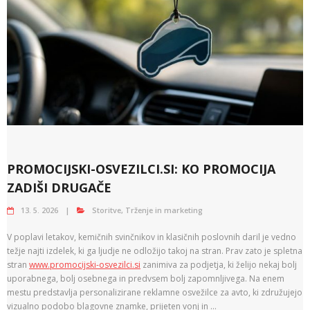
PROMOCIJSKI-OSVEZILCI.SI: KO PROMOCIJA
ZADIŠI DRUGAČE
13. 5. 2026
Storitve
,
Trženje in marketing
V poplavi letakov, kemičnih svinčnikov in klasičnih poslovnih daril je vedno
težje najti izdelek, ki ga ljudje ne odložijo takoj na stran. Prav zato je spletna
stran
www.promocijski-osvezilci.si
zanimiva za podjetja, ki želijo nekaj bolj
uporabnega, bolj osebnega in predvsem bolj zapomnljivega. Na enem
mestu predstavlja personalizirane reklamne osvežilce za avto, ki združujejo
vizualno podobo blagovne znamke, prijeten vonj in …