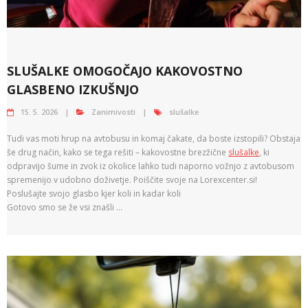
SLUŠALKE OMOGOČAJO KAKOVOSTNO
GLASBENO IZKUŠNJO
15. 5. 2026
Zanimivosti
slušalke
Tudi vas moti hrup na avtobusu in komaj čakate, da boste izstopili? Obstaja
še drug način, kako se tega rešiti – kakovostne brezžične
slušalke
, ki
odpravijo šume in zvok iz okolice lahko tudi naporno vožnjo z avtobusom
spremenijo v udobno doživetje. Poiščite svoje na Lorexcenter.si!
Poslušajte svojo glasbo kjer koli in kadar koli
Gotovo smo se že vsi znašli …