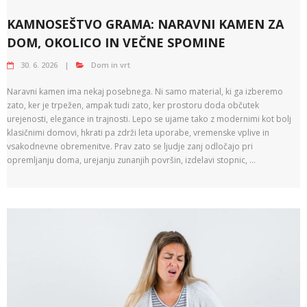
KAMNOSEŠTVO GRAMA: NARAVNI KAMEN ZA
DOM, OKOLICO IN VEČNE SPOMINE
30. 6. 2026
Dom in vrt
Naravni kamen ima nekaj posebnega. Ni samo material, ki ga izberemo
zato, ker je trpežen, ampak tudi zato, ker prostoru doda občutek
urejenosti, elegance in trajnosti. Lepo se ujame tako z modernimi kot bolj
klasičnimi domovi, hkrati pa zdrži leta uporabe, vremenske vplive in
vsakodnevne obremenitve. Prav zato se ljudje zanj odločajo pri
opremljanju doma, urejanju zunanjih površin, izdelavi stopnic, …