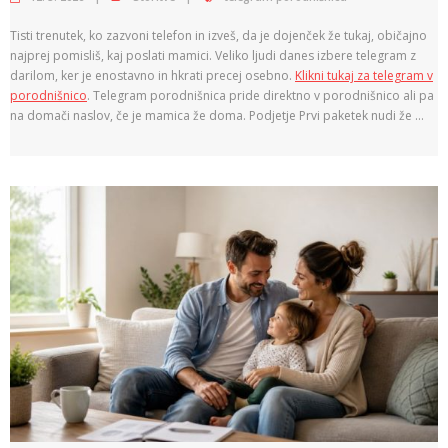
Tisti trenutek, ko zazvoni telefon in izveš, da je dojenček že tukaj, običajno
najprej pomisliš, kaj poslati mamici. Veliko ljudi danes izbere telegram z
darilom, ker je enostavno in hkrati precej osebno.
Klikni tukaj za telegram v
porodnišnico
. Telegram porodnišnica pride direktno v porodnišnico ali pa
na domači naslov, če je mamica že doma. Podjetje Prvi paketek nudi že …