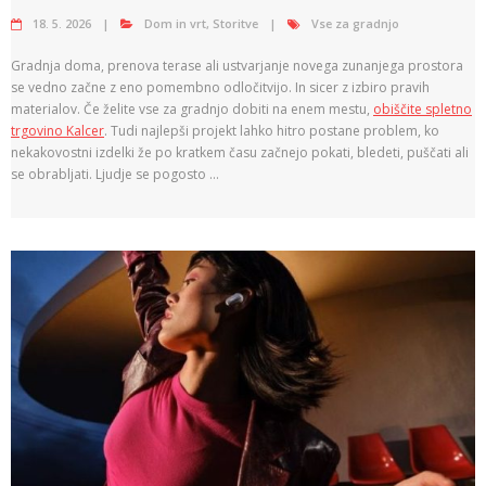
18. 5. 2026
Dom in vrt
,
Storitve
Vse za gradnjo
Gradnja doma, prenova terase ali ustvarjanje novega zunanjega prostora
se vedno začne z eno pomembno odločitvijo. In sicer z izbiro pravih
materialov. Če želite vse za gradnjo dobiti na enem mestu,
obiščite spletno
trgovino Kalcer
. Tudi najlepši projekt lahko hitro postane problem, ko
nekakovostni izdelki že po kratkem času začnejo pokati, bledeti, puščati ali
se obrabljati. Ljudje se pogosto …