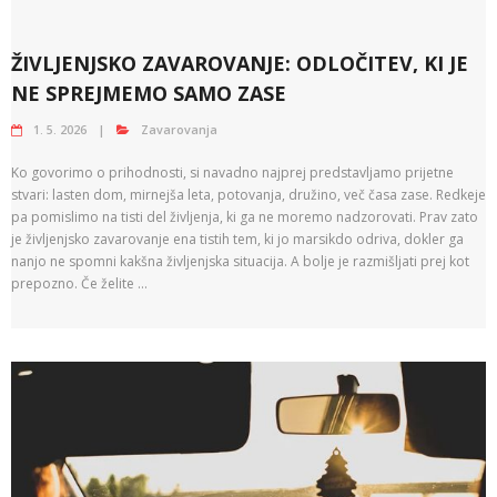
ŽIVLJENJSKO ZAVAROVANJE: ODLOČITEV, KI JE
NE SPREJMEMO SAMO ZASE
1. 5. 2026
Zavarovanja
Ko govorimo o prihodnosti, si navadno najprej predstavljamo prijetne
stvari: lasten dom, mirnejša leta, potovanja, družino, več časa zase. Redkeje
pa pomislimo na tisti del življenja, ki ga ne moremo nadzorovati. Prav zato
je življenjsko zavarovanje ena tistih tem, ki jo marsikdo odriva, dokler ga
nanjo ne spomni kakšna življenjska situacija. A bolje je razmišljati prej kot
prepozno. Če želite …