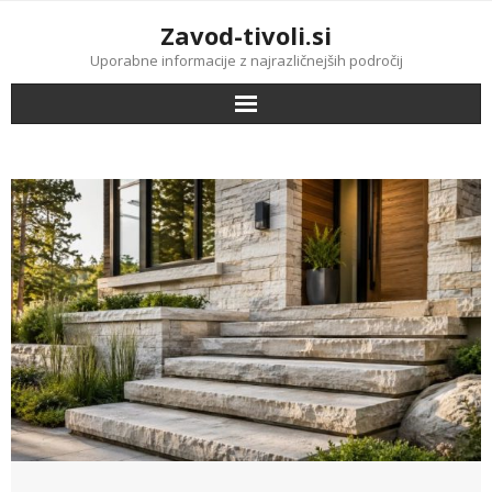
Skip
Zavod-tivoli.si
to
content
Uporabne informacije z najrazličnejših področij