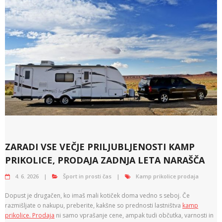
ZARADI VSE VEČJE PRILJUBLJENOSTI KAMP
PRIKOLICE, PRODAJA ZADNJA LETA NARAŠČA
4. 6. 2026
Šport in prosti čas
Kamp prikolice prodaja
Dopust je drugačen, ko imaš mali kotiček doma vedno s seboj. Če
razmišljate o nakupu, preberite, kakšne so prednosti lastništva
kamp
prikolice. Prodaja
ni samo vprašanje cene, ampak tudi občutka, varnosti in