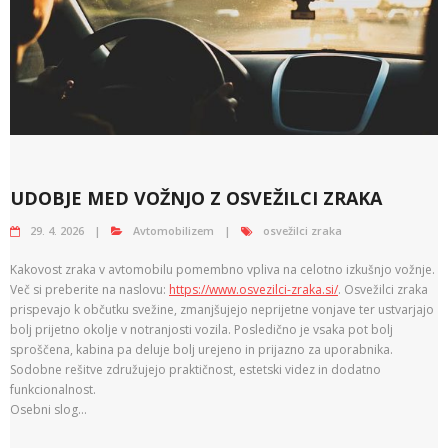
UDOBJE MED VOŽNJO Z OSVEŽILCI ZRAKA
29. 4. 2026
Avtomobilizem
osvežilci zraka
Kakovost zraka v avtomobilu pomembno vpliva na celotno izkušnjo vožnje.
Več si preberite na naslovu:
https://www.osvezilci-zraka.si/
. Osvežilci zraka
prispevajo k občutku svežine, zmanjšujejo neprijetne vonjave ter ustvarjajo
bolj prijetno okolje v notranjosti vozila. Posledično je vsaka pot bolj
sproščena, kabina pa deluje bolj urejeno in prijazno za uporabnika.
Sodobne rešitve združujejo praktičnost, estetski videz in dodatno
funkcionalnost.
Osebni slog…