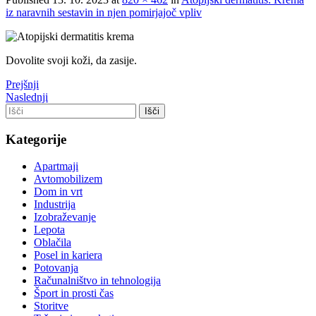
iz naravnih sestavin in njen pomirjajoč vpliv
Dovolite svoji koži, da zasije.
Prejšnji
Naslednji
Kategorije
Apartmaji
Avtomobilizem
Dom in vrt
Industrija
Izobraževanje
Lepota
Oblačila
Posel in kariera
Potovanja
Računalništvo in tehnologija
Šport in prosti čas
Storitve