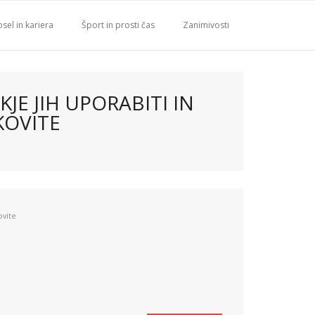
sel in kariera
Šport in prosti čas
Zanimivosti
KJE JIH UPORABITI IN
KOVITE
ovite