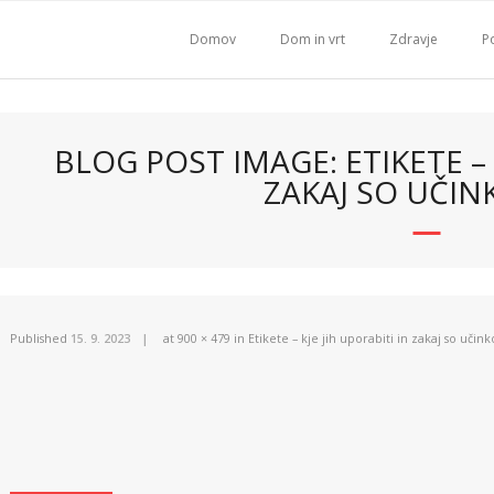
Domov
Dom in vrt
Zdravje
Po
BLOG POST IMAGE: ETIKETE – 
ZAKAJ SO UČIN
Published
15. 9. 2023
at
900 × 479
in
Etikete – kje jih uporabiti in zakaj so učink