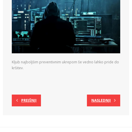
Kljub najboljšim preventivnim ukrepom še vedno lahko pride do
kršitev.
PREJŠNJI
NASLEDNJI