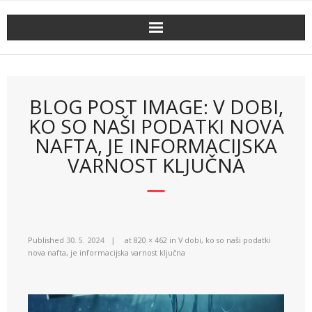
Skip
to
content
BLOG POST IMAGE: V DOBI,
KO SO NAŠI PODATKI NOVA
NAFTA, JE INFORMACIJSKA
VARNOST KLJUČNA
Published
30. 5. 2024
at
820 × 462
in
V dobi, ko so naši podatki
nova nafta, je informacijska varnost ključna