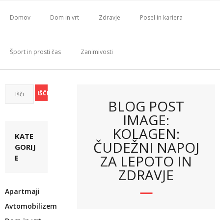
Skip
to
Domov
Dom in vrt
Zdravje
Posel in kariera
content
Šport in prosti čas
Zanimivosti
BLOG POST
IMAGE:
KOLAGEN:
KATE
ČUDEŽNI NAPOJ
GORIJ
ZA LEPOTO IN
E
ZDRAVJE
Apartmaji
Avtomobilizem