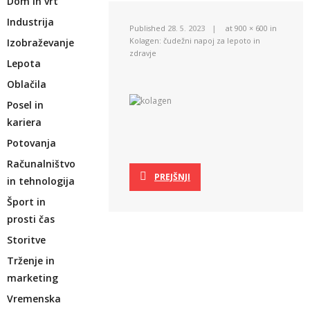
Dom in vrt
Industrija
Published
28. 5. 2023
at
900 × 600
in
Kolagen: čudežni napoj za lepoto in
Izobraževanje
zdravje
Lepota
Oblačila
Posel in
kariera
Potovanja
Računalništvo
PREJŠNJI
in tehnologija
Šport in
prosti čas
Storitve
Trženje in
marketing
Vremenska