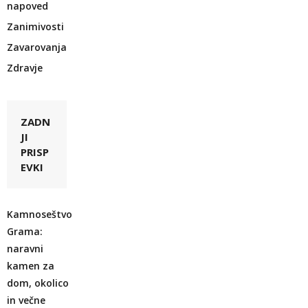
napoved
Zanimivosti
Zavarovanja
Zdravje
ZADN
JI
PRISP
EVKI
Kamnoseštvo
Grama:
naravni
kamen za
dom, okolico
in večne