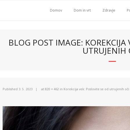
Domov
Dom in vrt
Zdravje
Po
BLOG POST IMAGE: KOREKCIJA 
UTRUJENIH 
Published
3. 5. 2023
at
820 × 462
in
Korekcija vek: Poslovite se od utrujenih oči