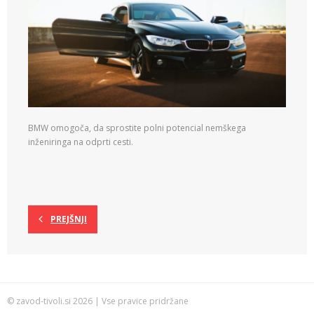
BMW omogoča, da sprostite polni potencial nemškega
inženiringa na odprti cesti.
PREJŠNJI
© zavod-tivoli.si 2026 | Vse pravice pridržane