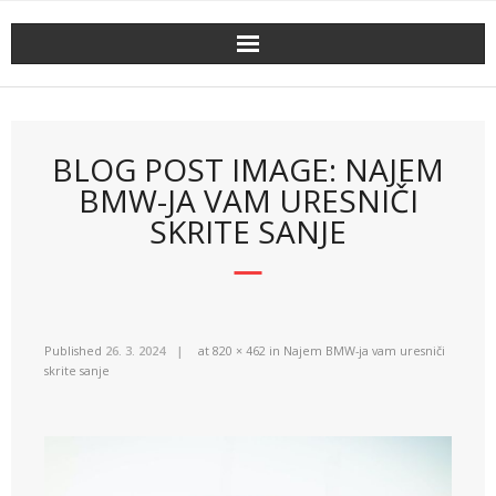
Skip
to
content
BLOG POST IMAGE: NAJEM
BMW-JA VAM URESNIČI
SKRITE SANJE
Published
26. 3. 2024
at
820 × 462
in
Najem BMW-ja vam uresniči
skrite sanje