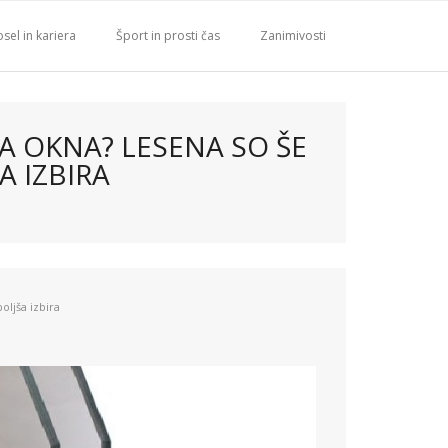
sel in kariera
Šport in prosti čas
Zanimivosti
A OKNA? LESENA SO ŠE
A IZBIRA
oljša izbira