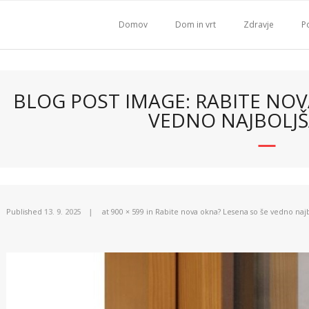
Domov
Dom in vrt
Zdravje
Po
BLOG POST IMAGE: RABITE NOV
VEDNO NAJBOLJŠ
Published
13. 9. 2025
at
900 × 599
in
Rabite nova okna? Lesena so še vedno najb