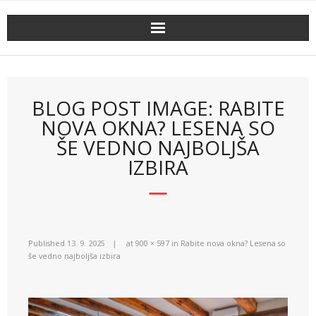
Skip
to
content
BLOG POST IMAGE: RABITE
NOVA OKNA? LESENA SO
ŠE VEDNO NAJBOLJŠA
IZBIRA
Published
13. 9. 2025
at
900 × 597
in
Rabite nova okna? Lesena so
še vedno najboljša izbira