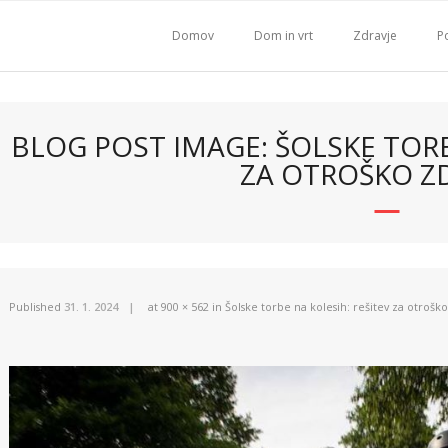
Domov
Dom in vrt
Zdravje
Po
BLOG POST IMAGE: ŠOLSKE TORB
ZA OTROŠKO Z
Published
31. 1. 2024
at
900 × 562
in
Šolske torbe na kolesih: rešitev za otrošk