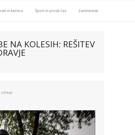
sel in kariera
Šport in prosti čas
Zanimivosti
E NA KOLESIH: REŠITEV
DRAVJE
o zdravje