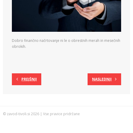
Dobro finančno načrtovanje ni le o obrestnih merah in mesečnih
obrokih.
PREJŠNJI
NASLEDNJI
© zavod-tivoli.si 2026 | Vse pravice pridržane