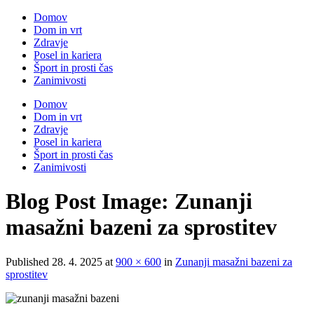
Skip
Domov
to
Dom in vrt
content
Zdravje
Posel in kariera
Šport in prosti čas
Zanimivosti
Domov
Dom in vrt
Zdravje
Posel in kariera
Šport in prosti čas
Zanimivosti
Blog Post Image: Zunanji
masažni bazeni za sprostitev
Published
28. 4. 2025
at
900 × 600
in
Zunanji masažni bazeni za
sprostitev