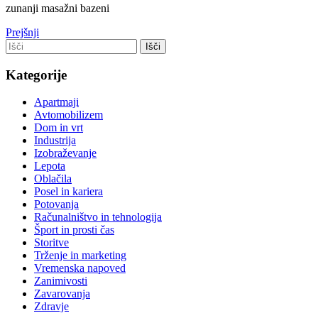
zunanji masažni bazeni
Prejšnji
Kategorije
Apartmaji
Avtomobilizem
Dom in vrt
Industrija
Izobraževanje
Lepota
Oblačila
Posel in kariera
Potovanja
Računalništvo in tehnologija
Šport in prosti čas
Storitve
Trženje in marketing
Vremenska napoved
Zanimivosti
Zavarovanja
Zdravje