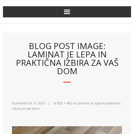
Skip
to
content
BLOG POST IMAGE:
LAMINAT JE LEPA IN
PRAKTIČNA IZBIRA ZA VAŠ
DOM
Published
29. 9. 2023
at
820 × 462
in
Laminat je lepa in praktična
izbira za vaš dom