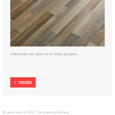
Vzdrževanje vam sploh ne bo delalo preglavic.
PREJŠNJI
© zavod-tivoli.si 2026 | Vse pravice pridržane