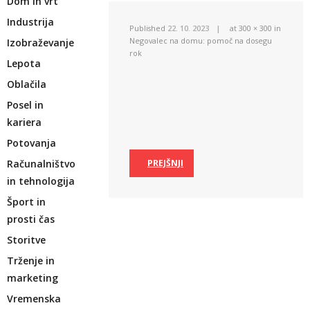
Dom in vrt
Industrija
Published
22. 10. 2023
at
300 × 300
in
Negovalec na domu: pomoč na dosegu
Izobraževanje
rok
Lepota
Oblačila
Posel in
kariera
Potovanja
Računalništvo
PREJŠNJI
in tehnologija
Šport in
prosti čas
Storitve
Trženje in
marketing
Vremenska