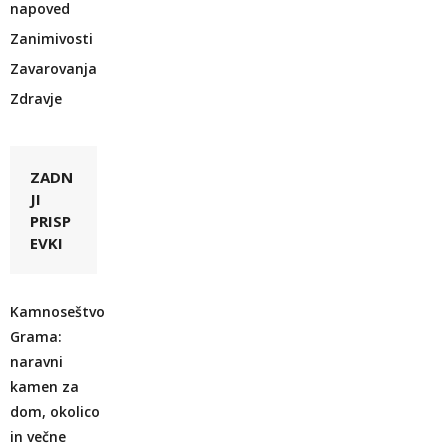
napoved
Zanimivosti
Zavarovanja
Zdravje
ZADN
JI
PRISP
EVKI
Kamnoseštvo
Grama:
naravni
kamen za
dom, okolico
in večne