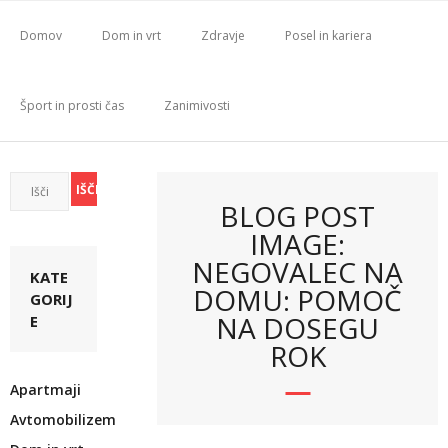
Skip
to
Domov
Dom in vrt
Zdravje
Posel in kariera
content
Šport in prosti čas
Zanimivosti
BLOG POST
IMAGE:
NEGOVALEC NA
KATE
DOMU: POMOČ
GORIJ
NA DOSEGU
E
ROK
Apartmaji
Avtomobilizem