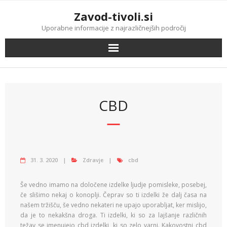
Skip
Zavod-tivoli.si
to
content
Uporabne informacije z najrazličnejših področij
CBD
31. 3. 2020
Zdravje
cbd
Še vedno imamo na določene izdelke ljudje pomisleke, posebej,
če slišimo nekaj o konoplji. Čeprav so ti izdelki že dalj časa na
našem tržišču, še vedno nekateri ne upajo uporabljat, ker mislijo,
da je to nekakšna droga. Ti izdelki, ki so za lajšanje različnih
težav se imenujejo cbd izdelki, ki so zelo varni. Kakovostni cbd