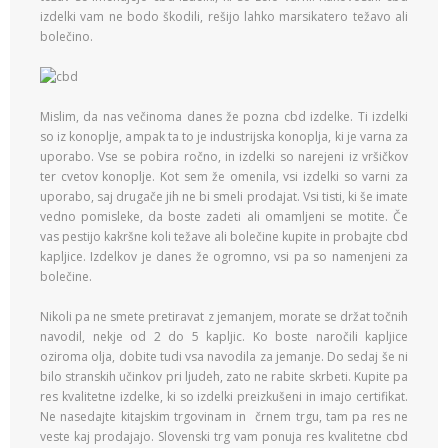
izdelki vam ne bodo škodili, rešijo lahko marsikatero težavo ali
bolečino.
Mislim, da nas večinoma danes že pozna cbd izdelke. Ti izdelki
so iz konoplje, ampak ta to je industrijska konoplja, ki je varna za
uporabo. Vse se pobira ročno, in izdelki so narejeni iz vršičkov
ter cvetov konoplje. Kot sem že omenila, vsi izdelki so varni za
uporabo, saj drugače jih ne bi smeli prodajat. Vsi tisti, ki še imate
vedno pomisleke, da boste zadeti ali omamljeni se motite. Če
vas pestijo kakršne koli težave ali bolečine kupite in probajte cbd
kapljice. Izdelkov je danes že ogromno, vsi pa so namenjeni za
bolečine.
Nikoli pa ne smete pretiravat z jemanjem, morate se držat točnih
navodil, nekje od 2 do 5 kapljic. Ko boste naročili kapljice
oziroma olja, dobite tudi vsa navodila za jemanje. Do sedaj še ni
bilo stranskih učinkov pri ljudeh, zato ne rabite skrbeti. Kupite pa
res kvalitetne izdelke, ki so izdelki preizkušeni in imajo certifikat.
Ne nasedajte kitajskim trgovinam in črnem trgu, tam pa res ne
veste kaj prodajajo. Slovenski trg vam ponuja res kvalitetne cbd