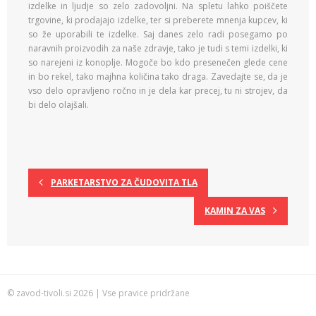
izdelke in ljudje so zelo zadovoljni. Na spletu lahko poiščete
trgovine, ki prodajajo izdelke, ter si preberete mnenja kupcev, ki
so že uporabili te izdelke. Saj danes zelo radi posegamo po
naravnih proizvodih za naše zdravje, tako je tudi s temi izdelki, ki
so narejeni iz konoplje. Mogoče bo kdo presenečen glede cene
in bo rekel, tako majhna količina tako draga. Zavedajte se, da je
vso delo opravljeno ročno in je dela kar precej, tu ni strojev, da
bi delo olajšali.
PARKETARSTVO ZA ČUDOVITA TLA
KAMIN ZA VAS
© zavod-tivoli.si 2026 | Vse pravice pridržane