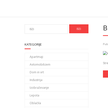
Skip
to
content
B
KATEGORIJE
Pub
Apartmaji
Str
Avtomobilizem
Dom in vrt
Industrija
Izobraževanje
Lepota
Oblačila