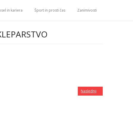
sel in kariera
Šport in prosti čas
Zanimivosti
KLEPARSTVO
Naslednji