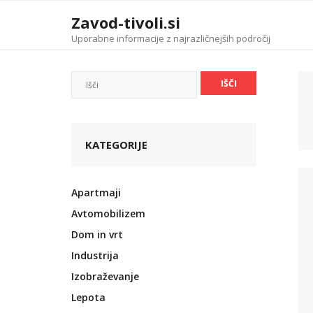
Skip
Zavod-tivoli.si
to
content
Uporabne informacije z najrazličnejših področij
KATEGORIJE
Apartmaji
Avtomobilizem
Dom in vrt
Industrija
Izobraževanje
Lepota