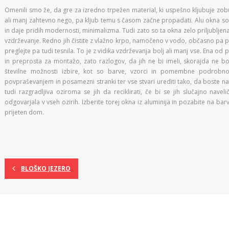
Omenili smo že, da gre za izredno trpežen material, ki uspešno kljubuje zobu
ali manj zahtevno nego, pa kljub temu s časom začne propadati. Alu okna so 
in daje pridih modernosti, minimalizma. Tudi zato so ta okna zelo priljubljena,
vzdrževanje. Redno jih čistite z vlažno krpo, namočeno v vodo, občasno pa pr
preglejte pa tudi tesnila. To je z vidika vzdrževanja bolj ali manj vse. Ena od p
in preprosta za montažo, zato razlogov, da jih ne bi imeli, skorajda ne bo
številne možnosti izbire, kot so barve, vzorci in pomembne podrobnos
povpraševanjem in posamezni stranki ter vse stvari urediti tako, da boste na
tudi razgradljiva oziroma se jih da reciklirati, če bi se jih slučajno nav
odgovarjala v vseh ozirih. Izberite torej okna iz aluminija in pozabite na barv
prijeten dom.
BLOŠKO JEZERO