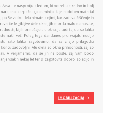
 časa – v nasprotju z ledom, ki potrebuje redno in bolj
narejena iz trpežnega aluminija, ki je sodoben material
 pa še veliko dela nimate z njimi, kar zadeva čiščenje in
everite le gibljive dele oken, jih morda malo namastite,
rednosti, ki jih prinašajo alu okna, je tudi ta, da so lahka
ste našli več. Poleg tega dandanes proizvajalci nudijo
ti, zato lahko zagotovimo, da se znajo prilagoditi
 koncu zadovoljni. Alu okna so okna prihodnosti, saj so
eličali. A verjamemo, da se jih ne boste, saj vam bodo
anje vsakih nekaj let ter si zagotovite dobro izolacijo in
IMOBILIZACIJA