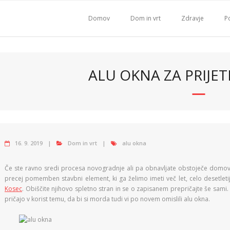
Domov
Dom in vrt
Zdravje
Po
ALU OKNA ZA PRIJET
16. 9. 2019
Dom in vrt
alu okna
Če ste ravno sredi procesa novogradnje ali pa obnavljate obstoječe domovanj
precej pomemben stavbni element, ki ga želimo imeti več let, celo desetleti
Kosec
. Obiščite njihovo spletno stran in se o zapisanem prepričajte še sami.
pričajo v korist temu, da bi si morda tudi vi po novem omislili alu okna.