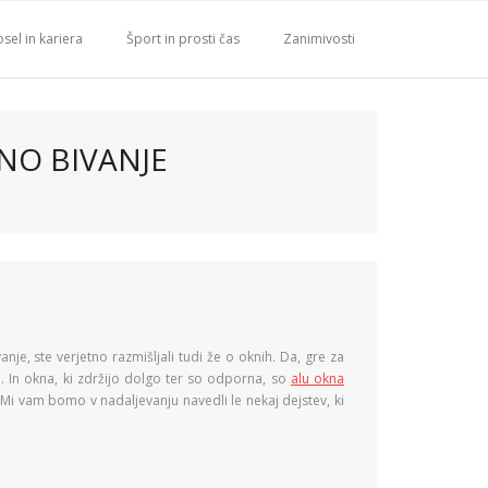
sel in kariera
Šport in prosti čas
Zanimivosti
NO BIVANJE
e, ste verjetno razmišljali tudi že o oknih. Da, gre za
j. In okna, ki zdržijo dolgo ter so odporna, so
alu okna
 Mi vam bomo v nadaljevanju navedli le nekaj dejstev, ki