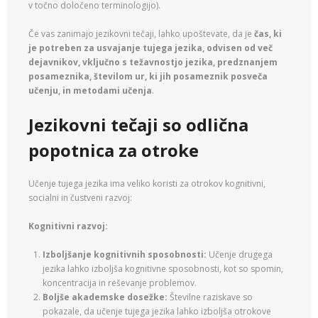
v točno določeno terminologijo).
Če vas zanimajo jezikovni tečaji, lahko upoštevate, da je
čas, ki
je potreben za usvajanje tujega jezika, odvisen od več
dejavnikov, vključno s težavnostjo jezika, predznanjem
posameznika, številom ur, ki jih posameznik posveča
učenju, in metodami učenja
.
Jezikovni tečaji
so odlična
popotnica za otroke
Učenje tujega jezika ima veliko koristi za otrokov kognitivni,
socialni in čustveni razvoj:
Kognitivni razvoj:
Izboljšanje kognitivnih sposobnosti:
Učenje drugega
jezika lahko izboljša kognitivne sposobnosti, kot so spomin,
koncentracija in reševanje problemov.
Boljše akademske dosežke:
Številne raziskave so
pokazale, da učenje tujega jezika lahko izboljša otrokove