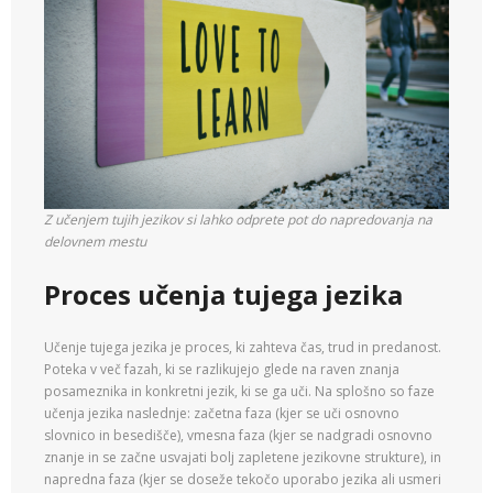
Z učenjem tujih jezikov si lahko odprete pot do napredovanja na
delovnem mestu
Proces učenja tujega je
zika
Učenje tujega jezika je proces, ki zahteva čas, trud in predanost.
Poteka v več fazah, ki se razlikujejo glede na raven znanja
posameznika in konkretni jezik, ki se ga uči. Na splošno so faze
učenja jezika naslednje: začetna faza (kjer se uči osnovno
slovnico in besedišče), vmesna faza (kjer se nadgradi osnovno
znanje in se začne usvajati bolj zapletene jezikovne strukture), in
napredna faza (kjer se doseže tekočo uporabo jezika ali usmeri