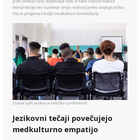
jezik oblikuje naše dojemanje svet, in kako različne kulture
interpretirajo ter razumejo svojo realnost preko svojega jezika.
Vse to prispeva k boljši medkulturni komunikaciji.
Znanje tujih jezikov je naložba v prihodnost
Jezikovni tečaji
povečujejo
medkulturno empatijo