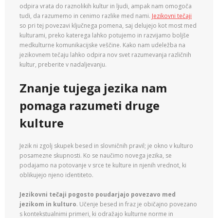
odpira vrata do raznolikih kultur in ljudi, ampak nam omogoča
tudi, da razumemo in cenimo razlike med nami.
Jezikovni tečaji
so pri tej povezavi ključnega pomena, saj delujejo kot most med
kulturami, preko katerega lahko potujemo in razvijamo boljše
medkulturne komunikacijske veščine. Kako nam udeležba na
jezikovnem tečaju lahko odpira nov svet razumevanja različnih
kultur, preberite v nadaljevanju.
Znanje tujega jezika nam
pomaga razumeti druge
kulture
Jezik ni zgolj skupek besed in slovničnih pravil; je okno v kulturo
posamezne skupnosti. Ko se naučimo novega jezika, se
podajamo na potovanje v srce te kulture in njenih vrednot, ki
oblikujejo njeno identiteto.
Jezikovni tečaji pogosto poudarjajo povezavo med
jezikom in kulturo
. Učenje besed in fraz je običajno povezano
s kontekstualnimi primeri, ki odražajo kulturne norme in