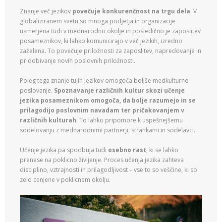
Znanje več jezikov
povečuje konkurenčnost na trgu dela
. V
globaliziranem svetu so mnoga podjetja in organizacije
usmerjena tudi v mednarodno okolje in posledično je zaposlitev
posameznikov, ki lahko komunicirajo v več jezikih, izredno
zaželena. To povečuje priložnosti za zaposlitev, napredovanje in
pridobivanje novih poslovnih priložnosti.
Poleg tega znanje tujih jezikov omogoča boljše medkulturno
poslovanje.
Spoznavanje različnih kultur skozi učenje
jezika posameznikom omogoča, da bolje razumejo in se
prilagodijo poslovnim navadam ter pričakovanjem v
različnih kulturah
. To lahko pripomore k uspešnejšemu
sodelovanju z mednarodnimi partnerji, strankami in sodelavci.
Učenje jezika pa spodbuja tudi
osebno rast
, ki se lahko
prenese na poklicno življenje. Proces učenja jezika zahteva
disciplino, vztrajnosti in prilagodljivost – vse to so veščine, ki so
zelo cenjene v poklicnem okolju.