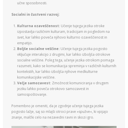
učne sposobnosti.
Socialni in čustveni razvoj:
Kulturna ozaveščenost:
Učenje tujega jezika otroke
izpostavlja različnim kulturam, tradicijam in pogledom na
svet, kar lahko poveča njihovo kulturno ozaveščenost in
empatijo.
Boljše socialne veščine:
Učenje tujega jezika pogosto
vključuje interakcijo z drugimi, kar lahko izboljša otrokove
socialne veščine. Poleg tega, učenje jezika otrokom pomaga
razumeti, kako se komunikacija spreminja v različnih kulturnih
kontekstih, kar lahko izboljša njihove medkulturne
komunikacijske veščine.
Večje samozavest:
Zmožnost komuniciranja v drugem
jeziku lahko poveča otrokovo samozavest in
samospoštovanje.
Pomembno je omeniti, da je zgodnje učenje tujega jezika
pogosto lažje, saj so mlajši otroci prave »spužve«, ki vpijajo
znanje, malčki celo na nezavedni ravni in skozi igro.