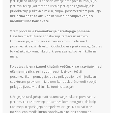
jezik ključno orodje, ki to sodelovanje omogoča in izboljšuje.
Jezikovni tečaji (kot metoda učenja jezika) ne zagotavljajo le
pridobivanja jezikovnih veščin, ampak posameznikom ponujajo
tudi
priložnost za aktivno in smiselno vključevanje v
medkulturne kontekste
.
V tem procesu je
komunikacija osrednjega pomena
.
Uspešno medkulturno sodelovanje zahteva učinkovito
komunikacijo, ki omogoča izmenjavo misli in idej med
posamezniki različnih kultur. Obvladovanje jezika omogoča prav
to – učinkovito komunikacijo, ki presega jezikovne in kulturne
meje.
Poleg tega je
ena izmed ključnih veščin, ki se razvijajo med
učenjem jezika, prilagodljivost
. Jezikovni tečaji
posameznikom pomagajo, da se prilagodijo novim jezikovnim
strukturam, pravilom in izrazom, kar posledično vodi k boljši
prilagodljivosti v različnih kulturnih situacijah.
Učenje jezika vključuje tudi razumevanje kulture, povezane z
jezikom. To razumevanje posameznikom omogoča, da bolje
razumejo in spoštujejo perspektive drugih. Na ta način se
poglobljeno medkulturno sodelovanje ne opira samo na