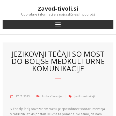
Skip
Zavod-tivoli.si
to
content
Uporabne informacije z najrazličnejših področij
JEZIKOVNI TEČAJI SO MOST
DO BOLJŠE MEDKULTURNE
KOMUNIKACIJE
17. 7. 2023
Izobraževanje
Jezikovni tečaji
V čedalje bolj povezanem svetu, je sposobnost sporazumevanja
v različnih jezikih postala ključnega pomena. Ne samo, da nam