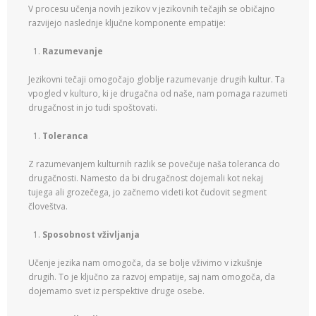
V procesu učenja novih jezikov v jezikovnih tečajih se običajno
razvijejo naslednje ključne komponente empatije:
Razumevanje
Jezikovni tečaji omogočajo globlje razumevanje drugih kultur. Ta
vpogled v kulturo, ki je drugačna od naše, nam pomaga razumeti
drugačnost in jo tudi spoštovati.
Toleranca
Z razumevanjem kulturnih razlik se povečuje naša toleranca do
drugačnosti. Namesto da bi drugačnost dojemali kot nekaj
tujega ali grozečega, jo začnemo videti kot čudovit segment
človeštva.
Sposobnost vživljanja
Učenje jezika nam omogoča, da se bolje vživimo v izkušnje
drugih. To je ključno za razvoj empatije, saj nam omogoča, da
dojemamo svet iz perspektive druge osebe.