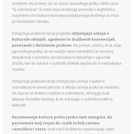
vrednote. Na primer, ko se učimo španskega jezika, lahko izraz
“la sobremesa”, ki nima neposrednega prevoda v angleščino,
razumemo kot kulturni koncept podaljšanega druženja za mizo
po končanem obroku.
Poleg tega jezikovni tečaji pogosto
vključujejo učenje o
kulturnih običajih, zgodovini in družbenih konvencijah,
povezanih z določenim jezikom
. Na primer, učenci, ki se učijo
japonskega jezika, se ne naučijo samo besedišča in slovnice,
ampak tudi o pomenu spoštovanja in hierarhije v japonski
družbi, kar se odraža v različnih oblikah vljudnosti in naslavljanja
v jeziku.
Poleg tega jezikovni tečaji omogočajo učenje o kulturni
raznolikosti in univerzalnosti. V sklopu učenja jezika se naučimo,
da čeprav so kulture različne in edinstvene, obstajajo tudi
skupne človeške izkušnje, ki se odražajo v različnih jezikih in
kulturah.
Razumevanje kulture preko jezika nam omogoča, da
postanemo bolj strpni do razlik in bolj cenimo
raznolikost sveta
. Vodi nas k boljšemu razumevanju, kako