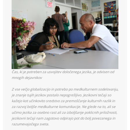
Čas, ki je potreben za usvojitev določenega jezika, je odvisen od
mnogih dejavnikov
Z vse večjo globalizacijo in potrebo po medkulturnem sodelovanju,
je znanje tujih jezikov postalo nepogrešljivo. Jezikovni tečaji so
kažejo kot učinkovito sredstvo za premoščanje kulturnih razlik in
za razvoj boljše medkulturne komunikacije. Ne glede na to, ali se
učimo jezika za osebno rast ali za izboljšanje poklicnih priložnosti,
jezikovni tečaji nam zagotovo odpirajo pot do bolj povezanega in
razumevajočega sveta.