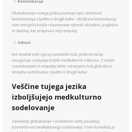
Komunikacija
Obvladovanje novega jezika povečuje našo zmožnost
komuniciranja z ljudmi iz drugih kultur. Izboljšana komunikacija
nam omogoča boljše razumevanje njihovih občutkov, pogledov
in izkušenj, kar prispeva k večji empatiji.
Odnosi
Kot rezultat vseh zgoraj navedenih točk, jezikovni tečaji
omogočajo razvijanje boljših medkulturnih odnosov. Z večjim
razumevanjem in empatijo lahko ustvarjamo bolj globoka in
smiselna sodelovanja z ljudmi iz drugih kultur.
Veščine tujega jezika
izboljšujejo medkulturno
sodelovanje
Zavedanje globalizacije v sodobnem svetu poudarja
pomembnost medkulturnega sodelovanja. V tem kontekstu je