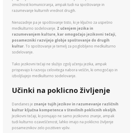
zmožnost komuniciranja, ampak tudi na spoštovanje in
razumevanje kulturnih vrednot drugih.
Nenazadnje pa je spoštovanje tisto, ki je ključno za uspešno
medkulturno sodelovanje.
Z učenjem jezika in
razumevanjem kulture, kar omogočajo jezikovni tečaji,
posamezniki razvijejo globje spoštovanje do drugih
kultur
. To spoštovanje je temelj za poglobljeno medkulturno
sodelovanje.
Tako jezikovni tečaji ne služijo zgolj učenju jezika, ampak
prispevajo k razvoju celovitega nabora veščin, ki omogočajo in
izboljšujejo medkulturno sodelovanje.
Učinki na poklicno življenje
Dandanes je
znanje tujih jezikov in razumevanje različnih
kultur ključna kompetenca v številnih poklicnih okoljih
.
Jezikovni tečaji, ki ponujajo ne samo jezikovno znanje, ampak
tudi kulturno ozaveščenost, lahko imajo na poklicno življenje
posameznikov zelo pozitiven vpliv.