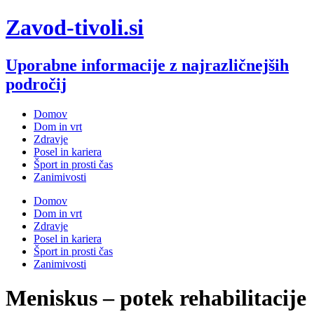
Skip
Zavod-tivoli.si
to
content
Uporabne informacije z najrazličnejših
področij
Domov
Dom in vrt
Zdravje
Posel in kariera
Šport in prosti čas
Zanimivosti
Domov
Dom in vrt
Zdravje
Posel in kariera
Šport in prosti čas
Zanimivosti
Meniskus – potek rehabilitacije