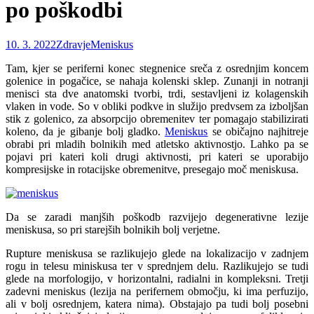
po poškodbi
10. 3. 2022
Zdravje
Meniskus
Tam, kjer se periferni konec stegnenice sreča z osrednjim koncem
golenice in pogačice, se nahaja kolenski sklep. Zunanji in notranji
menisci sta dve anatomski tvorbi, trdi, sestavljeni iz kolagenskih
vlaken in vode. So v obliki podkve in služijo predvsem za izboljšan
stik z golenico, za absorpcijo obremenitev ter pomagajo stabilizirati
koleno, da je gibanje bolj gladko.
Meniskus
se običajno najhitreje
obrabi pri mladih bolnikih med atletsko aktivnostjo. Lahko pa se
pojavi pri kateri koli drugi aktivnosti, pri kateri se uporabijo
kompresijske in rotacijske obremenitve, presegajo moč meniskusa.
Da se zaradi manjših poškodb razvijejo degenerativne lezije
meniskusa, so pri starejših bolnikih bolj verjetne.
Rupture meniskusa se razlikujejo glede na lokalizacijo v zadnjem
rogu in telesu miniskusa ter v sprednjem delu. Razlikujejo se tudi
glede na morfologijo, v horizontalni, radialni in kompleksni. Tretji
zadevni meniskus (lezija na perifernem območju, ki ima perfuzijo,
ali v bolj osrednjem, katera nima). Obstajajo pa tudi bolj posebni