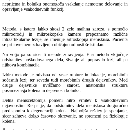
neprijetna in bolniku onemogoča vsakdanje nemoteno delovanje in
opravljanje vsakodnevnih funkcij.
Metoda, s katero lahko skozi 2 zelo majhna zareza, s pomočjo
mikroorodij in mikroskopske kamere prepoznamo različne
intraartikularne lezije, se imenuje artroskopija meniskusa. Pacienta
se pri tovrstnem zdravljenju običajno odpusti še isti dan.
Na voljo pa so sicer ti metode zdravljenja. Ena metoda vključuje
odstranitev poškodovanega dela, šivanje ali popravilo lezij ali pa
njihova kombinacija.
Izbira metode je odvisna od vrste rupture in lokacije, morebitnih
sočasnih lezij ter seveda tudi morebitnih drugih dejavnikov. Med
druge dejavnike uvrščamo starost, anatomska struktura
posameznega kolena in dejavnosti bolnika.
Delna meniscektomija pomeni hitro vrnitev k vsakodnevnim
dejavnostim. Re pa je, da odstranitev dela meniskusa dolgoročno
predisponira k degeneraciji kolena. Najboljša rešitev je spenjanje,
sicer zahteva dolgo časovno okrevanje, ne spremeni pa fiziologije
kolena.