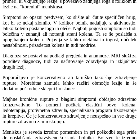
primeri, ki vključujejo lezije, s povezavo zadnjega roga s foliklom in
lezije na “korenini” meniskusa.
Simptomi so opazni predvsem, ko slišite ali čutite specifičen hrup,
kot bi se nekaj zlomilo. V kolikor bolnik nadaljuje z aktivnostjo,
lahko koleno postane togo in oteče. Najbolj pogosti simptomi so tudi
bolečina v zunanji ali notranji strani kolena. Ta se še poslabša z
upogibanjem kolena. Pojavlja se lahko oteklina in togost, občutek
nestabilnosti, prizadetost kolena in tudi modrice.
Diagnoza se postavi na podlagi pregleda in anamneze. MRI služi za
potrditev diagnoze, tudi za načrtovanje zdravljenja in izključitev
drugih lezij.
Priporočljivo je konzervativno ali kirurško takojšnje zdravljenje
rupture. Morebitna zamuda lahko razširi območje lezije in še
dodatno poškoduje sklepni hrustanec.
Majhne kronične rupture z blagimi simptomi običajno zdravimo
konzervativno. To pomeni počitek, elastični povoj kolena,
ledoterapija, protivnetna zdravila, specializiran program fizioterapije
in krepitve. Če je konzervativno zdravljenje neuspešno in vse druge
rupture zdravimo z artroskopijo.
Meniskus je seveda izredno pomemben in pri poškodbi tega pride
do poslabšanja zdravstvenega stanja bolnika. Bolezen je izredno