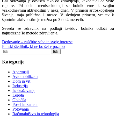
Čas okrevanja je odvisen tako od zdravljenja, kakor tudi od vrste
rupture. Pri delni meniscektomiji se bolnik vrne k svojim
vsakodnevnim aktivnostim v nekaj dneh. V primeru artroskopskega
šivanja, traja približno 1 mesec. V slednjem primeru, vrnitev k
športnim aktivnostim je možna po 3 do 4 mesecih.
Seveda se zdravnik na podlagi izvidov bolnika odloči za
najustreznejšo metodo zdravljenja.
Dedovanje – zaščitite sebe in svoje interese
Plinski štedilnik, ki ne bo šel v pozabo
Kategorije
Apartmaji
Avtomobilizem
Dom in vrt
Industrija
Izobraževanje
Lepota
Oblačila
Posel in kariera
Potovanja
Računalništvo in tehnologija