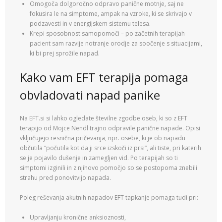
Omogoča dolgoročno odpravo panične motnje, saj ne
fokusira le na simptome, ampak na vzroke, ki se skrivajo v
podzavesti in v energijskem sistemu telesa.
Krepi sposobnost samopomoči – po začetnih terapijah
pacient sam razvije notranje orodje za soočenje s situacijami,
ki bi prej sprožile napad.
Kako vam EFT terapija pomaga
obvladovati napad panike
Na EFT.si si lahko ogledate številne zgodbe oseb, ki so z EFT
terapijo od Mojce Nendl trajno odpravile panične napade. Opisi
vključujejo resnična pričevanja, npr. osebe, ki je ob napadu
občutila “počutila kot da ji srce izskoči iz prsi”, ali tiste, pri katerih
se je pojavilo dušenje in zamegljen vid. Po terapijah so ti
simptomi izginili in z njihovo pomočjo so se postopoma znebili
strahu pred ponovitvijo napada.
Poleg reševanja akutnih napadov EFT tapkanje pomaga tudi pri:
Upravljanju kronične anksioznosti,