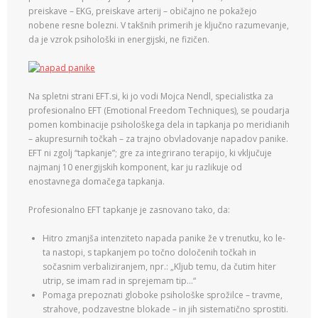
preiskave – EKG, preiskave arterij – običajno ne pokažejo
nobene resne bolezni. V takšnih primerih je ključno razumevanje,
da je vzrok psihološki in energijski, ne fizičen.
Na spletni strani EFT.si, ki jo vodi Mojca Nendl, specialistka za
profesionalno EFT (Emotional Freedom Techniques), se poudarja
pomen kombinacije psihološkega dela in tapkanja po meridianih
– akupresurnih točkah – za trajno obvladovanje napadov panike.
EFT ni zgolj “tapkanje”; gre za integrirano terapijo, ki vključuje
najmanj 10 energijskih komponent, kar ju razlikuje od
enostavnega domačega tapkanja.
Profesionalno EFT tapkanje je zasnovano tako, da:
Hitro zmanjša intenziteto napada panike že v trenutku, ko le-
ta nastopi, s tapkanjem po točno določenih točkah in
sočasnim verbaliziranjem, npr.: „Kljub temu, da čutim hiter
utrip, se imam rad in sprejemam tip…“
Pomaga prepoznati globoke psihološke sprožilce – travme,
strahove, podzavestne blokade – in jih sistematično sprostiti.