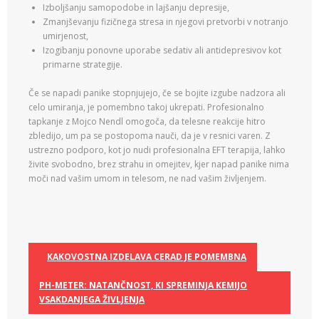
Izboljšanju samopodobe in lajšanju depresije,
Zmanjševanju fizičnega stresa in njegovi pretvorbi v notranjo
umirjenost,
Izogibanju ponovne uporabe sedativ ali antidepresivov kot
primarne strategije.
Če se napadi panike stopnjujejo, če se bojite izgube nadzora ali
celo umiranja, je pomembno takoj ukrepati. Profesionalno
tapkanje z Mojco Nendl omogoča, da telesne reakcije hitro
zbledijo, um pa se postopoma nauči, da je v resnici varen. Z
ustrezno podporo, kot jo nudi profesionalna EFT terapija, lahko
živite svobodno, brez strahu in omejitev, kjer napad panike nima
moči nad vašim umom in telesom, ne nad vašim življenjem.
KAKOVOSTNA IZDELAVA CERAD JE POMEMBNA
PH-METER: NATANČNOST, KI SPREMINJA KEMIJO
VSAKDANJEGA ŽIVLJENJA