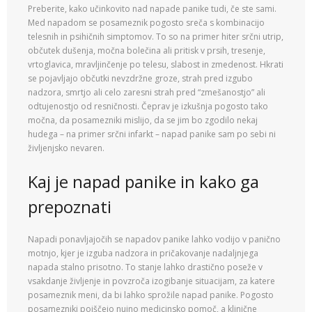
Preberite, kako učinkovito nad napade panike tudi, če ste sami.
Med napadom se posameznik pogosto sreča s kombinacijo
telesnih in psihičnih simptomov. To so na primer hiter srčni utrip,
občutek dušenja, močna bolečina ali pritisk v prsih, tresenje,
vrtoglavica, mravljinčenje po telesu, slabost in zmedenost. Hkrati
se pojavljajo občutki nevzdržne groze, strah pred izgubo
nadzora, smrtjo ali celo zaresni strah pred “zmešanostjo” ali
odtujenostjo od resničnosti. Čeprav je izkušnja pogosto tako
močna, da posamezniki mislijo, da se jim bo zgodilo nekaj
hudega – na primer srčni infarkt – napad panike sam po sebi ni
življenjsko nevaren.
Kaj je napad panike in kako ga
prepoznati
Napadi ponavljajočih se napadov panike lahko vodijo v panično
motnjo, kjer je izguba nadzora in pričakovanje nadaljnjega
napada stalno prisotno. To stanje lahko drastično poseže v
vsakdanje življenje in povzroča izogibanje situacijam, za katere
posameznik meni, da bi lahko sprožile napad panike. Pogosto
posamezniki poiščejo nujno medicinsko pomoč, a klinične