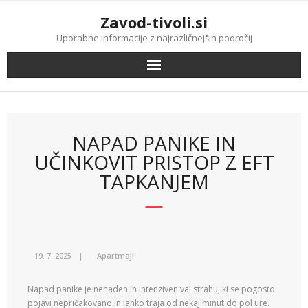
Skip
Zavod-tivoli.si
to
content
Uporabne informacije z najrazličnejših področij
NAPAD PANIKE IN
UČINKOVIT PRISTOP Z EFT
TAPKANJEM
19. 7. 2025
Apartmaji
Napad panike je nenaden in intenziven val strahu, ki se pogosto
pojavi nepričakovano in lahko traja od nekaj minut do pol ure.