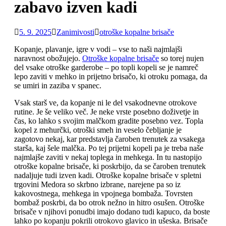
zabavo izven kadi
5. 9. 2025
Zanimivosti
otroške kopalne brisače
Kopanje, plavanje, igre v vodi – vse to naši najmlajši
naravnost obožujejo.
Otroške kopalne brisače
so torej nujen
del vsake otroške garderobe – po topli kopeli se je namreč
lepo zaviti v mehko in prijetno brisačo, ki otroku pomaga, da
se umiri in zaziba v spanec.
Vsak starš ve, da kopanje ni le del vsakodnevne otrokove
rutine. Je še veliko več. Je neke vrste posebno doživetje in
čas, ko lahko s svojim malčkom gradite posebno vez. Topla
kopel z mehurčki, otroški smeh in veselo čebljanje je
zagotovo nekaj, kar predstavlja čaroben trenutek za vsakega
starša, kaj šele malčka. Po tej prijetni kopeli pa je treba naše
najmlajše zaviti v nekaj toplega in mehkega. In tu nastopijo
otroške kopalne brisače, ki poskrbijo, da se čaroben trenutek
nadaljuje tudi izven kadi. Otroške kopalne brisače v spletni
trgovini Medora so skrbno izbrane, narejene pa so iz
kakovostnega, mehkega in vpojnega bombaža. Tovrsten
bombaž poskrbi, da bo otrok nežno in hitro osušen. Otroške
brisače v njihovi ponudbi imajo dodano tudi kapuco, da boste
lahko po kopanju pokrili otrokovo glavico in ušeska. Brisače