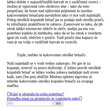
lahko dobite v najrazličnejših barvah in z različnimi vzorci –
možno je vgravirati celo otrokovo ime – tako da smo
prepričani, da boste nad njihovimi prijetnimi in izredno
kakovostnimi brisačami navdušeni tako vi kot vaši najmlajši.
Poleg otroških kopalnih brisač pa se podajo tudi otroški ponči,
ki združujejo praktičnost in zabavo. Zasnovani so tako, da jih
otrok lahko enostavno obleče in sleče, nudijo pa mu vso
potrebno toplino in mehkobo, tako da se bo otrok z veseljem
igral ob vodi, oblečen v pončo. Tudi pončo ima kapuco in
vam je na voljo v različnih barvah in vzorcih.
Tople, mehke in kakovostne otroške brisače.
Naši najmlajši se v vodi vedno zabavajo. Ne gre le za
kopanje, temveč za pravo doživetje. Z izbiro pravih otroških
kopalnih brisač se lahko vodna zabava nadaljuje tudi izven
kadi, zato čim prej obiščite Medora spletno trgovino in
izberite kakovostno otroško kopalno brisačo za svojega
malčka.
Kdaj je ekstrakcija zoba potrebna?
Ponudba pisal za promocijo in vsakdanjo rabo