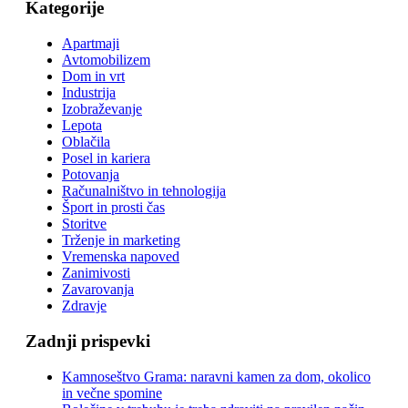
Kategorije
Apartmaji
Avtomobilizem
Dom in vrt
Industrija
Izobraževanje
Lepota
Oblačila
Posel in kariera
Potovanja
Računalništvo in tehnologija
Šport in prosti čas
Storitve
Trženje in marketing
Vremenska napoved
Zanimivosti
Zavarovanja
Zdravje
Zadnji prispevki
Kamnoseštvo Grama: naravni kamen za dom, okolico
in večne spomine