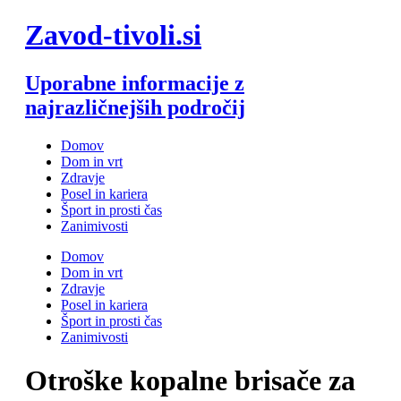
Skip
Zavod-tivoli.si
to
content
Uporabne informacije z
najrazličnejših področij
Domov
Dom in vrt
Zdravje
Posel in kariera
Šport in prosti čas
Zanimivosti
Domov
Dom in vrt
Zdravje
Posel in kariera
Šport in prosti čas
Zanimivosti
Otroške kopalne brisače za