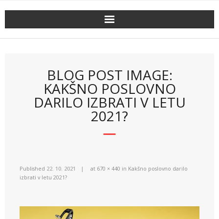
Skip
to
content
BLOG POST IMAGE:
KAKŠNO POSLOVNO
DARILO IZBRATI V LETU
2021?
Published
22. 10. 2021
at
670 × 440
in
Kakšno poslovno darilo
izbrati v letu 2021?