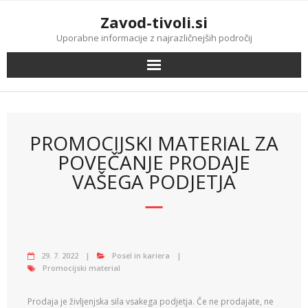
Skip
Zavod-tivoli.si
to
content
Uporabne informacije z najrazličnejših področij
PROMOCIJSKI MATERIAL ZA
POVEČANJE PRODAJE
VAŠEGA PODJETJA
29. 7. 2022
Posel in kariera
Promocijski material
Prodaja je življenjska sila vsakega podjetja. Če ne prodajate, ne