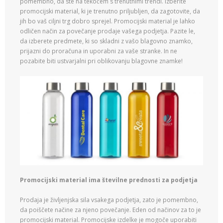
pomembno, da ste na tekočem s trenutnimi trendi. Izberite
promocijski material, ki je trenutno priljubljen, da zagotovite, da
jih bo vaš ciljni trg dobro sprejel. Promocijski material je lahko
odličen način za povečanje prodaje vašega podjetja. Pazite le,
da izberete predmete, ki so skladni z vašo blagovno znamko,
prijazni do proračuna in uporabni za vaše stranke. In ne
pozabite biti ustvarjalni pri oblikovanju blagovne znamke!
Promocijski material ima številne prednosti za podjetja
Prodaja je življenjska sila vsakega podjetja, zato je pomembno,
da poiščete načine za njeno povečanje. Eden od načinov za to je
promocijski material. Promocijske izdelke je mogoče uporabiti