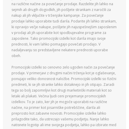
na različne načine za povečanje prodaje. Razdelite jih lahko na
sejmih ali drugih dogodkih, jih pošljete strankam z naročili za
nakup ali jih vključite v trženjske kampanje. Za povečanje
prodaje lahko uporabite tudi darila. Podarite jih lahko strankam,
ki opravijo večje nakupe, pošljete jih najuspešnejšim zaposlenim
v prodaji ali jih uporabite kot spodbujevalne programe za
zaposlene. Tako promocijski izdelki kot darila imajo svoje
prednosti, ki vam lahko pomagajo povečati prodajo. V
nadaljevanju so predstavljene nekatere prednosti uporabe
obeh.
Promocijski izdelki so cenovno zelo ugoden način za povečanje
prodaje. V primerjavi z drugimi načini trženja kot je oglaševanje,
ponujajo veliko donosnost naložbe. Promocijski izdelki so fizični
predmeti, ki se jih stranke lahko dotaknejo in jih otipajo. Zaradi
tega so bolj zapomnljivi kot drugi marketinški materiali kot so
letaki ali plakati. Večina ljudi ceni prejemanje promocijskih
izdelkov. To je zato, ker jih je mogoče uporabiti na različne
načine, na primer kot pisarniške potrebščine, darila ali
preprosto kot zabavne novosti. Promocijske izdelke lahko
prilagodite tako, da ustrezajo vašemu podjetju. Nanje lahko
natisnete logotip ali ime svojega podjetja, lahko pa izbirate med