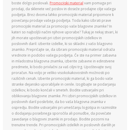
boste dolgo poslovali.
Promocijski material
vam pomaga pri
prodaji, da sklenete več poslov in doseže prodajne cilje vašega
podjetja. Brez dvoma lahko promocijski material pripomore k
povečanju prodaje vašega podjetja. Toda kako izbrati prave
promocijski material za promocijo vaše blagovne znamke? In
kateri so najboljši načini njihove uporabe? Tukaj je nekaj stvari, ki
jih morate upoštevati pri izbiri promocijskih izdelkov in
poslovnih daril: izberite izdelke, ki so skladni z vašo blagovno
znamko. Prepričajte se, da izbrani promocijski material odraža
vrednote in podobo vašega podjetja. Če ste na primer zabavna
in mladostna blagovna znamka, izberite zabavne in edinstvene
predmete, ki bodo privlačni za vaš ciljni trg. Upoštevajte svoj
proračun. Na voljo je veliko visokokakovostnih možnosti po
različnih cenah. Izberite promocijski material, ki ga bodo vaše
stranke dejansko uporabljale in cenile. Izogibajte se podarjanju
izdelkov, ki bodo končali v smeteh. Bodite ustvarjalni pri
oblikovanju blagovne znamke. Pri izbiri promocijskih izdelkov in
poslovnih daril poskrbite, da bo vaša blagovna znamka v
ospredju. Bodite ustvarjalni pri umeščanju logotipa in razmislite
o dodajanju posebnega sporočila ali ponudbe, da povečate
zavedanje o blagovni znamki in prodajo. Bodite pozorni na
trenutne trende. Pri promocijskih izdelkih in poslovnih darilih je