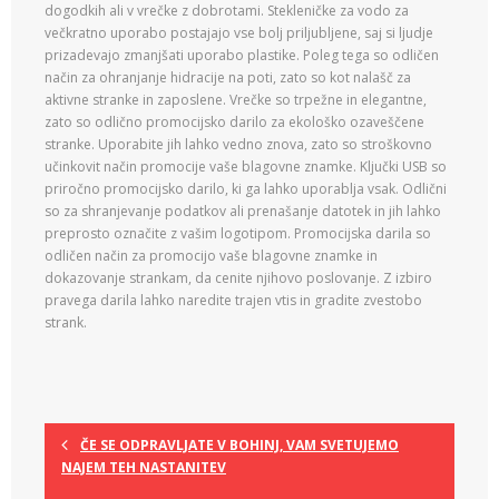
dogodkih ali v vrečke z dobrotami. Stekleničke za vodo za
večkratno uporabo postajajo vse bolj priljubljene, saj si ljudje
prizadevajo zmanjšati uporabo plastike. Poleg tega so odličen
način za ohranjanje hidracije na poti, zato so kot nalašč za
aktivne stranke in zaposlene. Vrečke so trpežne in elegantne,
zato so odlično promocijsko darilo za ekološko ozaveščene
stranke. Uporabite jih lahko vedno znova, zato so stroškovno
učinkovit način promocije vaše blagovne znamke. Ključki USB so
priročno promocijsko darilo, ki ga lahko uporablja vsak. Odlični
so za shranjevanje podatkov ali prenašanje datotek in jih lahko
preprosto označite z vašim logotipom. Promocijska darila so
odličen način za promocijo vaše blagovne znamke in
dokazovanje strankam, da cenite njihovo poslovanje. Z izbiro
pravega darila lahko naredite trajen vtis in gradite zvestobo
strank.
ČE SE ODPRAVLJATE V BOHINJ, VAM SVETUJEMO
NAJEM TEH NASTANITEV