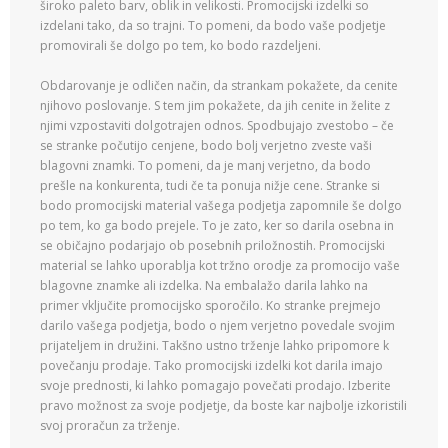
široko paleto barv, oblik in velikosti. Promocijski izdelki so
izdelani tako, da so trajni. To pomeni, da bodo vaše podjetje
promovirali še dolgo po tem, ko bodo razdeljeni.
Obdarovanje je odličen način, da strankam pokažete, da cenite
njihovo poslovanje. S tem jim pokažete, da jih cenite in želite z
njimi vzpostaviti dolgotrajen odnos. Spodbujajo zvestobo – če
se stranke počutijo cenjene, bodo bolj verjetno zveste vaši
blagovni znamki. To pomeni, da je manj verjetno, da bodo
prešle na konkurenta, tudi če ta ponuja nižje cene. Stranke si
bodo promocijski material vašega podjetja zapomnile še dolgo
po tem, ko ga bodo prejele. To je zato, ker so darila osebna in
se običajno podarjajo ob posebnih priložnostih. Promocijski
material se lahko uporablja kot tržno orodje za promocijo vaše
blagovne znamke ali izdelka. Na embalažo darila lahko na
primer vključite promocijsko sporočilo. Ko stranke prejmejo
darilo vašega podjetja, bodo o njem verjetno povedale svojim
prijateljem in družini. Takšno ustno trženje lahko pripomore k
povečanju prodaje. Tako promocijski izdelki kot darila imajo
svoje prednosti, ki lahko pomagajo povečati prodajo. Izberite
pravo možnost za svoje podjetje, da boste kar najbolje izkoristili
svoj proračun za trženje.