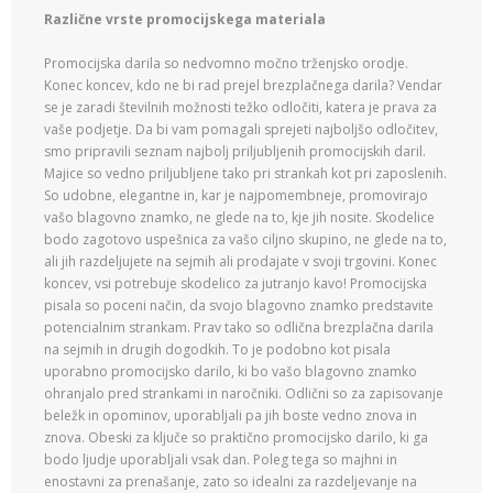
Različne vrste promocijskega materiala
Promocijska darila so nedvomno močno trženjsko orodje.
Konec koncev, kdo ne bi rad prejel brezplačnega darila? Vendar
se je zaradi številnih možnosti težko odločiti, katera je prava za
vaše podjetje. Da bi vam pomagali sprejeti najboljšo odločitev,
smo pripravili seznam najbolj priljubljenih promocijskih daril.
Majice so vedno priljubljene tako pri strankah kot pri zaposlenih.
So udobne, elegantne in, kar je najpomembneje, promovirajo
vašo blagovno znamko, ne glede na to, kje jih nosite. Skodelice
bodo zagotovo uspešnica za vašo ciljno skupino, ne glede na to,
ali jih razdeljujete na sejmih ali prodajate v svoji trgovini. Konec
koncev, vsi potrebuje skodelico za jutranjo kavo! Promocijska
pisala so poceni način, da svojo blagovno znamko predstavite
potencialnim strankam. Prav tako so odlična brezplačna darila
na sejmih in drugih dogodkih. To je podobno kot pisala
uporabno promocijsko darilo, ki bo vašo blagovno znamko
ohranjalo pred strankami in naročniki. Odlični so za zapisovanje
beležk in opominov, uporabljali pa jih boste vedno znova in
znova. Obeski za ključe so praktično promocijsko darilo, ki ga
bodo ljudje uporabljali vsak dan. Poleg tega so majhni in
enostavni za prenašanje, zato so idealni za razdeljevanje na