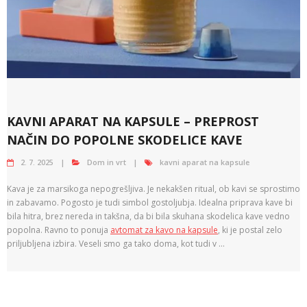
KAVNI APARAT NA KAPSULE – PREPROST
NAČIN DO POPOLNE SKODELICE KAVE
2. 7. 2025
Dom in vrt
kavni aparat na kapsule
Kava je za marsikoga nepogrešljiva. Je nekakšen ritual, ob kavi se sprostimo
in zabavamo. Pogosto je tudi simbol gostoljubja. Idealna priprava kave bi
bila hitra, brez nereda in takšna, da bi bila skuhana skodelica kave vedno
popolna. Ravno to ponuja
avtomat za kavo na kapsule
, ki je postal zelo
priljubljena izbira. Veseli smo ga tako doma, kot tudi v …