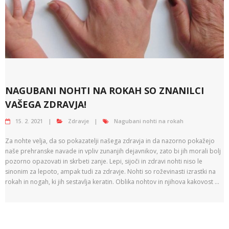
NAGUBANI NOHTI NA ROKAH SO ZNANILCI
VAŠEGA ZDRAVJA!
15. 2. 2021
Zdravje
Nagubani nohti na rokah
Za nohte velja, da so pokazatelji našega zdravja in da nazorno pokažejo
naše prehranske navade in vpliv zunanjih dejavnikov, zato bi jih morali bolj
pozorno opazovati in skrbeti zanje. Lepi, sijoči in zdravi nohti niso le
sinonim za lepoto, ampak tudi za zdravje. Nohti so roževinasti izrastki na
rokah in nogah, ki jih sestavlja keratin. Oblika nohtov in njihova kakovost …