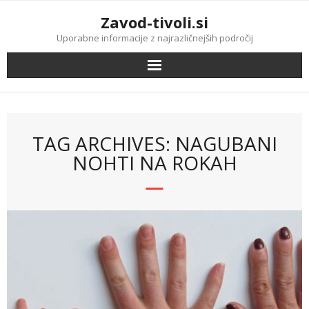
Skip
Zavod-tivoli.si
to
content
Uporabne informacije z najrazličnejših področij
TAG ARCHIVES: NAGUBANI
NOHTI NA ROKAH