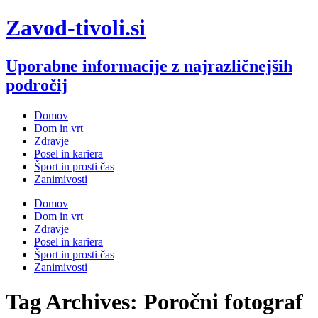
Skip
Zavod-tivoli.si
to
content
Uporabne informacije z najrazličnejših
področij
Domov
Dom in vrt
Zdravje
Posel in kariera
Šport in prosti čas
Zanimivosti
Domov
Dom in vrt
Zdravje
Posel in kariera
Šport in prosti čas
Zanimivosti
Tag Archives: Poročni fotograf