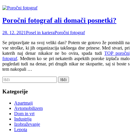
Poročni fotograf ali domači posnetki?
28. 12. 2021
Posel in kariera
Poročni fotograf
Se pripravljate na svoj veliki dan? Potem ste gotovo že pomislili na
vse stroške, ki jih organizacija takšnega dne prinese. Med stvari, pri
katerih naj denar nikakor ne bo ovira, spada tudi
TOP poročni
fotograf
. Medtem ko se pri nekaterih aspektih poroke izplača malo
pogledati tudi na denar, pri drugih nikar ne skoparite, saj si boste s
tem nakopali …
Kategorije
Apartmaji
Avtomobilizem
Dom in vrt
Industrija
Izobraževanje
Lepota