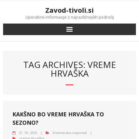
Skip
Zavod-tivoli.si
to
content
Uporabne informacije z najrazličnejših področij
TAG ARCHIVES: VREME
HRVAŠKA
KAKŠNO BO VREME HRVAŠKA TO
SEZONO?
27. 10. 2015
Vremenska napoved
vreme Hrvaška