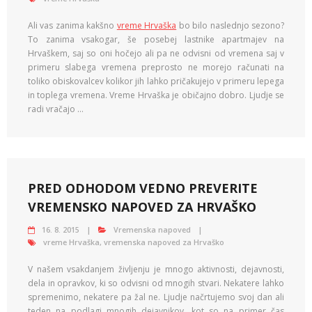
Ali vas zanima kakšno
vreme Hrvaška
bo bilo naslednjo sezono?
To zanima vsakogar, še posebej lastnike apartmajev na
Hrvaškem, saj so oni hočejo ali pa ne odvisni od vremena saj v
primeru slabega vremena preprosto ne morejo računati na
toliko obiskovalcev kolikor jih lahko pričakujejo v primeru lepega
in toplega vremena. Vreme Hrvaška je običajno dobro. Ljudje se
radi vračajo …
PRED ODHODOM VEDNO PREVERITE
VREMENSKO NAPOVED ZA HRVAŠKO
16. 8. 2015
Vremenska napoved
vreme Hrvaška
,
vremenska napoved za Hrvaško
V našem vsakdanjem življenju je mnogo aktivnosti, dejavnosti,
dela in opravkov, ki so odvisni od mnogih stvari. Nekatere lahko
spremenimo, nekatere pa žal ne. Ljudje načrtujemo svoj dan ali
teden na podlagi mnogih dejavnikov, kot so na primer čas