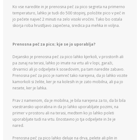
Ko vse naredite in je prenosna peč za pico segreta na primerno
temperaturo, lahko je tudi do 500 stopinj, položite pico v peč in
jo pečete največ 2 minuti na zelo visoki vročini. Tako bo ostala
skorja roba hrustljavo zapečena, sredica pa mehka in voljna.
Prenosna peč za pico; kje se jo uporablja?
Dejansko je prenosna peč za pico lahko kjerkoli, v prostorih ali
pa zunaj na terasi, lahko jo imate na vrtu ali v lopi, garaži,
drvarnici ali jo odpeljete k sosedovim, pa tam naredite zabavo.
Prenosna peč za pico je namreč tako narejena, da jo lahko vozite
kamorkoli si želite, ker je na kolesih in je zato mobilna, ali pa jo
nesete, ker je lahka.
Prav z namenom, da je mobilna, je bila narejena za to, da bi bila
vsestransko uporabna in da jo lahko uporabljate pozimi, na
primer v prostoru ali na terasi, medtem ko jo lahko poleti
uporabljate tudi na vrtu. Enostavno jo tja odpeljete in že je
nared.
Prenosna peč za pico lahko deluje na drva, pelete ali plin in