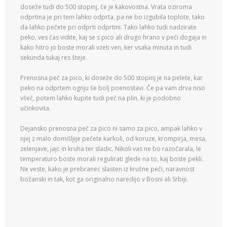
doseže tudi do 500 stopinj, če je kakovostna. Vrata oziroma
odprtina je pri tem lahko odprta, pa ne bo izgubila toplote, tako
da lahko pečete pri odprti odprtini. Tako lahko tudi nadzirate
peko, ves čas vidite, kaj se s pico ali drugo hrano v peči dogaja in
kako hitro jo boste morali vzeti ven, ker vsaka minuta in tudi
sekunda tukaj res šteje.
Prenosna peč za pico, ki doseže do 500 stopinj je na pelete, kar
peko na odprtem ognju še bolj poenostavi. Če pa vam drva niso
všeč, potem lahko kupite tudi peč na plin, ki je podobno
učinkovita.
Dejansko prenosna peč za pico ni samo za pico, ampak lahko v
njej z malo domišljije pečete karkoli, od koruze, krompirja, mesa,
zelenjave, jajc in kruha ter sladic. Nikoli vas ne bo razočarala, le
temperaturo boste morali regulirati glede na to, kaj boste pekli.
Ne veste, kako je prebranec slasten iz krušne peči, naravnost
božanski in tak, kot ga originalno naredijo v Bosni ali Srbiji.