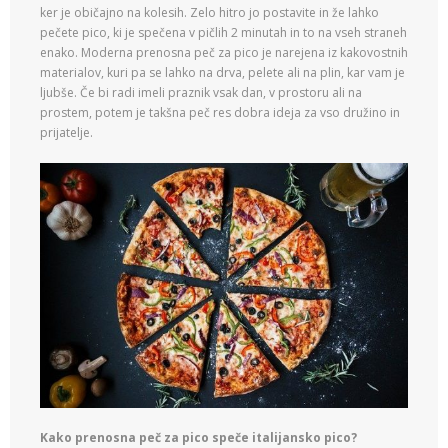
ker je običajno na kolesih. Zelo hitro jo postavite in že lahko
pečete pico, ki je spečena v pičlih 2 minutah in to na vseh straneh
enako. Moderna prenosna peč za pico je narejena iz kakovostnih
materialov, kuri pa se lahko na drva, pelete ali na plin, kar vam je
ljubše. Če bi radi imeli praznik vsak dan, v prostoru ali na
prostem, potem je takšna peč res dobra ideja za vso družino in
prijatelje.
Kako prenosna peč za pico speče italijansko pico?