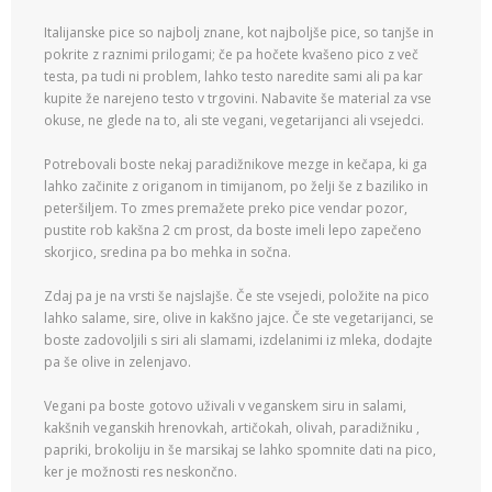
Italijanske pice so najbolj znane, kot najboljše pice, so tanjše in
pokrite z raznimi prilogami; če pa hočete kvašeno pico z več
testa, pa tudi ni problem, lahko testo naredite sami ali pa kar
kupite že narejeno testo v trgovini. Nabavite še material za vse
okuse, ne glede na to, ali ste vegani, vegetarijanci ali vsejedci.
Potrebovali boste nekaj paradižnikove mezge in kečapa, ki ga
lahko začinite z origanom in timijanom, po želji še z baziliko in
peteršiljem. To zmes premažete preko pice vendar pozor,
pustite rob kakšna 2 cm prost, da boste imeli lepo zapečeno
skorjico, sredina pa bo mehka in sočna.
Zdaj pa je na vrsti še najslajše. Če ste vsejedi, položite na pico
lahko salame, sire, olive in kakšno jajce. Če ste vegetarijanci, se
boste zadovoljili s siri ali slamami, izdelanimi iz mleka, dodajte
pa še olive in zelenjavo.
Vegani pa boste gotovo uživali v veganskem siru in salami,
kakšnih veganskih hrenovkah, artičokah, olivah, paradižniku ,
papriki, brokoliju in še marsikaj se lahko spomnite dati na pico,
ker je možnosti res neskončno.