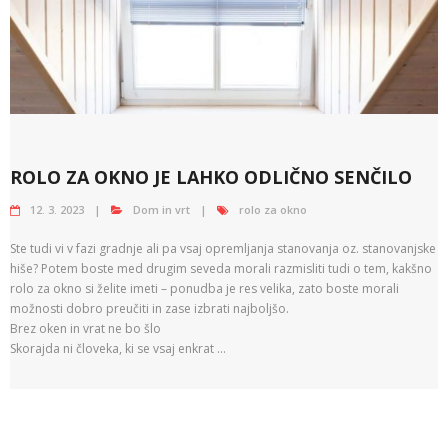
ROLO ZA OKNO JE LAHKO ODLIČNO SENČILO
12. 3. 2023
Dom in vrt
rolo za okno
Ste tudi vi v fazi gradnje ali pa vsaj opremljanja stanovanja oz. stanovanjske
hiše? Potem boste med drugim seveda morali razmisliti tudi o tem, kakšno
rolo za okno si želite imeti – ponudba je res velika, zato boste morali
možnosti dobro preučiti in zase izbrati najboljšo.
Brez oken in vrat ne bo šlo
Skorajda ni človeka, ki se vsaj enkrat …